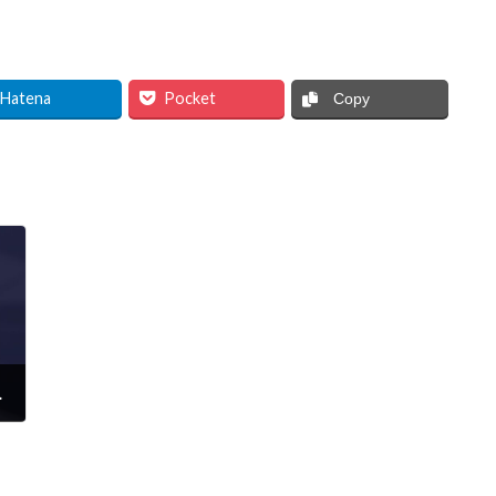
Hatena
Pocket
Copy
ました。