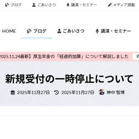
ブログ
ごあいさつ
講演・セミナー
メディア掲載
HOME
ブログ
ごあいさつ
講演・セミナー
2025.11.24最新】厚生年金の「経過的加算」について解説しました
新規受付の一時停止について
最
2025年11月27日
2025年11月27日
神中 智博
終
更
新
日
時
: