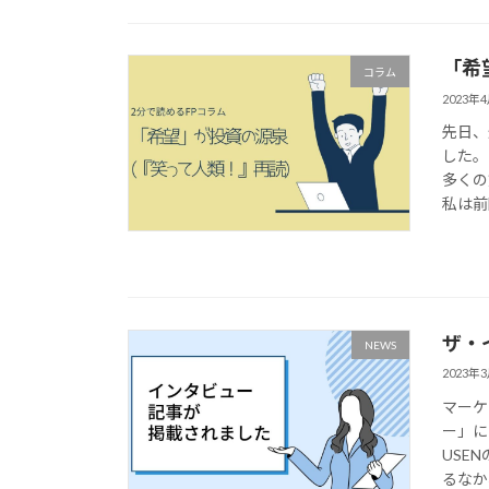
「希
コラム
2023年
先日、
した。
多くの
私は前
ザ・
NEWS
2023年
マーケ
ー」に
USE
るなか