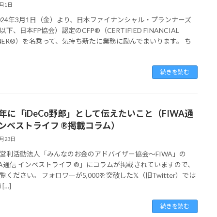
3月1日
024年3月1日（金）より、日本ファイナンシャル・プランナーズ
下、日本FP協会）認定のCFP®（CERTIFIED FINANCIAL
NNER®）を名乗って、気持ち新たに業務に励んでまいります。 ち
続きを読む
24年に「iDeCo野郎」として伝えたいこと（FIWA通
インベストライフ ®掲載コラム）
1月23日
営利活動法人「みんなのお金のアドバイザー協会〜FIWA」の
WA通信 インベストライフ ®」にコラムが掲載されていますので、
覧ください。 フォロワーが5,000を突破した𝕏（旧Twitter）では
[…]
続きを読む