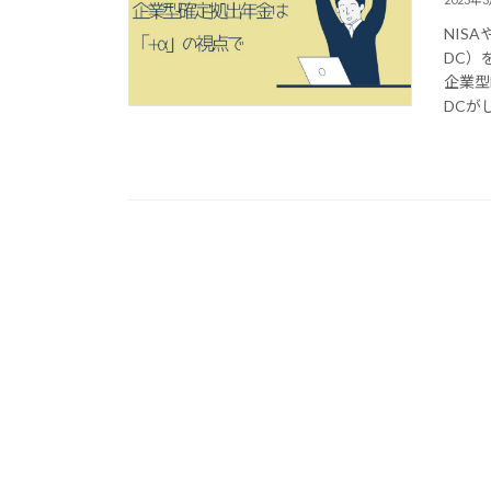
NIS
DC）
企業型
DCが