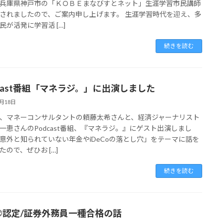
兵庫県神戸市の「ＫＯＢＥまなびすとネット」生涯学習市民講師
されましたので、ご案内申し上げます。 生涯学習時代を迎え、多
民が活発に学習活 […]
続きを読む
dcast番組「マネラジ。」に出演しました
4月18日
、マネーコンサルタントの頼藤太希さんと、経済ジャーナリスト
一恵さんのPodcast番組、『マネラジ。』にゲスト出演しまし
意外と知られていない年金やiDeCoの落とし穴」をテーマに話を
たので、ぜひお […]
続きを読む
P®認定/証券外務員一種合格の話