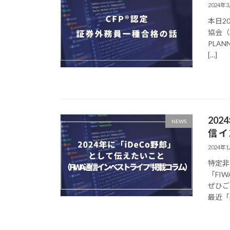
2024年
本日2
協会（以
PLA
[…]
20
NEWS
信 
2024年
特定非
「FI
ぜひご
最近「i 