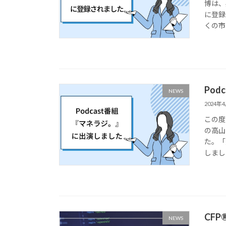
博は、
に登録
くの市
Po
NEWS
2024年
この度
の高山
た。「
しまし
CF
NEWS