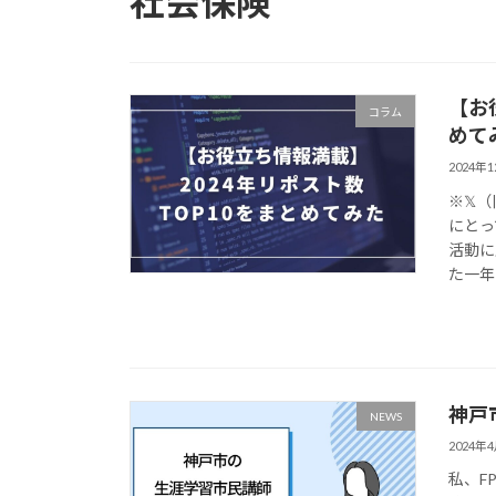
社会保険
【お
コラム
めて
2024年
※𝕏
にとっ
活動に
た一年
神戸
NEWS
2024年
私、F