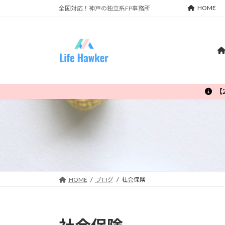
コ
ナ
HOME
全国対応！神戸の独立系FP事務所
ン
ビ
テ
ゲ
ン
ー
ツ
シ
へ
ョ
ス
ン
キ
に
【
ッ
移
プ
動
HOME
ブログ
社会保険