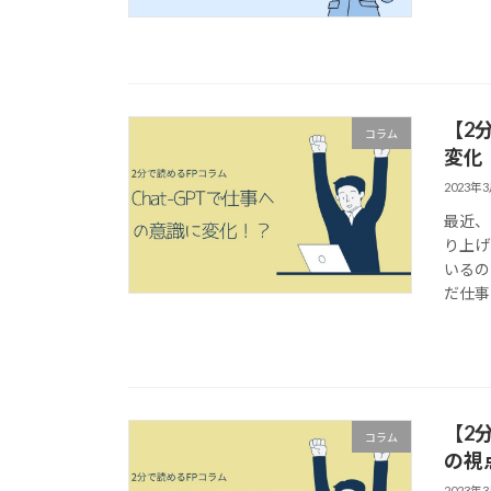
【2
コラム
変化
2023年
最近、
り上げ
いるの
だ仕事
【2
コラム
の視
2023年